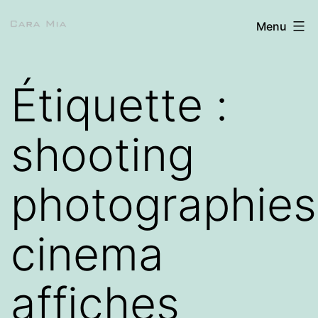
Aller
Cara
Menu
au
Mia
contenu
Étiquette :
shooting
photographies
cinema
affiches