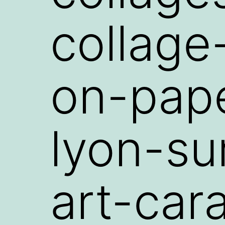
collage
on-pap
lyon-su
art-car