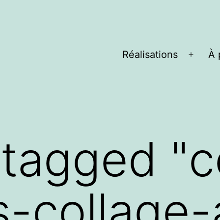
Réalisations
À 
Ouvrir
le
menu
tagged "c
s-collage-