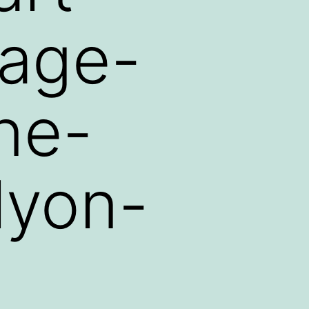
lage-
ne-
lyon-