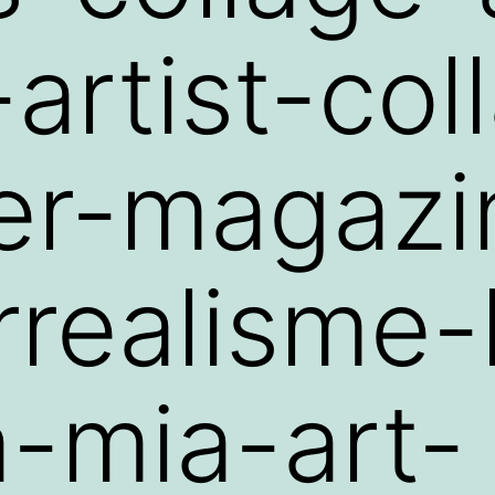
-artist-col
er-magazi
rrealisme-
a-mia-art-